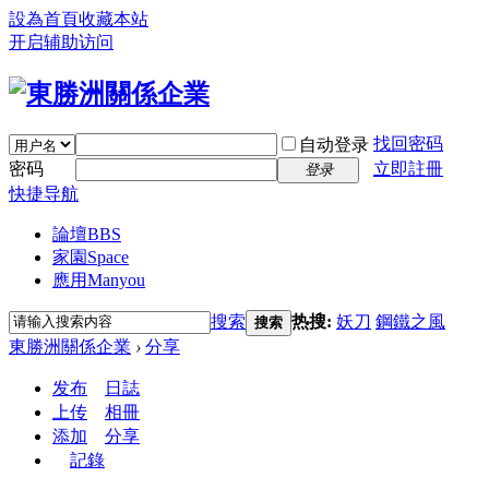
設為首頁
收藏本站
开启辅助访问
找回密码
自动登录
密码
立即註冊
登录
快捷导航
論壇
BBS
家園
Space
應用
Manyou
搜索
热搜:
妖刀
鋼鐵之風
搜索
東勝洲關係企業
›
分享
发布
日誌
上传
相冊
添加
分享
記錄