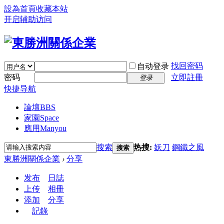
設為首頁
收藏本站
开启辅助访问
找回密码
自动登录
密码
立即註冊
登录
快捷导航
論壇
BBS
家園
Space
應用
Manyou
搜索
热搜:
妖刀
鋼鐵之風
搜索
東勝洲關係企業
›
分享
发布
日誌
上传
相冊
添加
分享
記錄