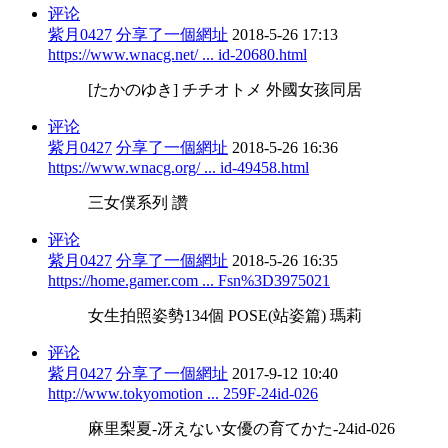
评论
紫月0427
分享了一個網址
2018-5-26 17:13
https://www.wnacg.net/ ... id-20680.html
[たかのゆき] チチオトメ 外國女孩同居
评论
紫月0427
分享了一個網址
2018-5-26 16:36
https://www.wnacg.org/ ... id-49458.html
三女僕系列 讚
评论
紫月0427
分享了一個網址
2018-5-26 16:35
https://home.gamer.com ... Fsn%3D3975021
女生拍照姿勢134個 POSE(站姿篇) 瑪莉
评论
紫月0427
分享了一個網址
2017-9-12 10:40
http://www.tokyomotion ... 259F-24id-026
麻里梨夏-冴えない女優の育てかた-24id-026