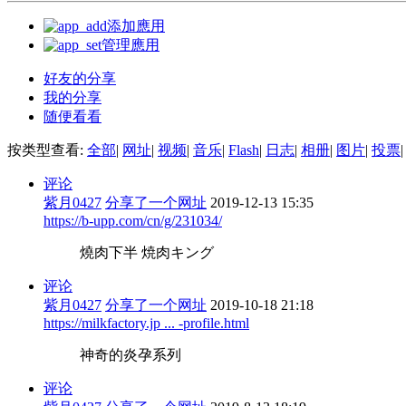
添加應用
管理應用
好友的分享
我的分享
随便看看
按类型查看:
全部
|
网址
|
视频
|
音乐
|
Flash
|
日志
|
相册
|
图片
|
投票
|
评论
紫月0427
分享了一个网址
2019-12-13 15:35
https://b-upp.com/cn/g/231034/
燒肉下半 焼肉キング
评论
紫月0427
分享了一个网址
2019-10-18 21:18
https://milkfactory.jp ... -profile.html
神奇的炎孕系列
评论