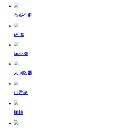
慕容不群
j2600
taizi888
人间凶器
山君怒
楓岫