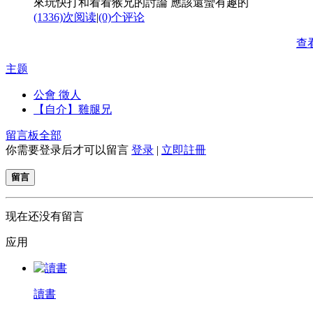
來玩快打和看看猴兄的討論 應該還蠻有趣的
(1336)次阅读
|
(0)个评论
查
主题
公會 徵人
【自介】雞腿兄
留言板
全部
你需要登录后才可以留言
登录
|
立即註冊
留言
现在还没有留言
应用
讀書