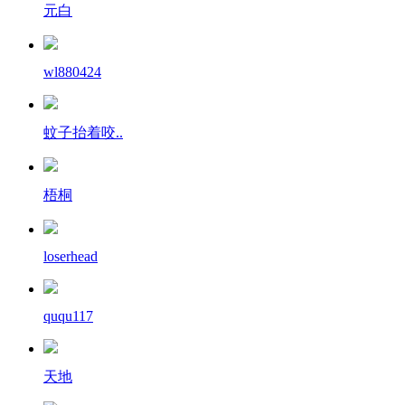
元白
wl880424
蚊子抬着咬..
梧桐
loserhead
ququ117
天地