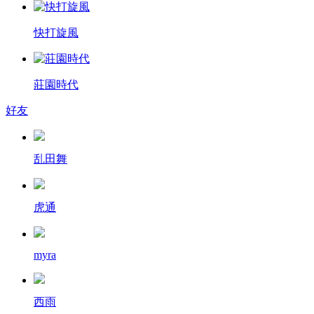
快打旋風
莊園時代
好友
乱田舞
虎通
myra
西雨