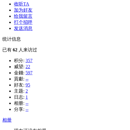
收听TA
加为好友
给我留言
打个招呼
发送消息
统计信息
已有
62
人来访过
积分:
357
威望:
22
金錢:
597
貢獻:
--
好友:
95
主题:
2
日志:
1
相册:
--
分享:
--
相册